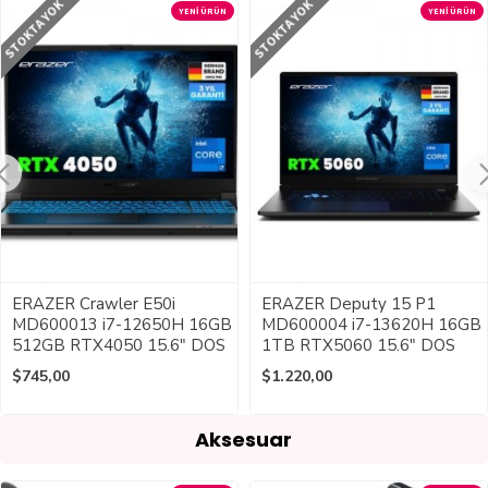
STOKTA YOK
STOKTA YOK
YENI ÜRÜN
YENI ÜRÜN
ERAZER Crawler E50i
ERAZER Deputy 15 P1
MD600013 i7-12650H 16GB
MD600004 i7-13620H 16GB
512GB RTX4050 15.6" DOS
1TB RTX5060 15.6" DOS
$745,00
$1.220,00
Aksesuar