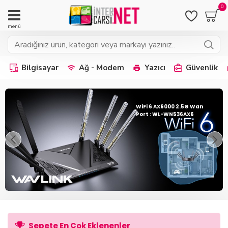
0
Bilgisayar
Ağ - Modem
Yazıcı
Güvenlik
WiFi 6 AX6000 2.5G Wan
Port : WL-WN536AX6
Sepete En Çok Eklenenler