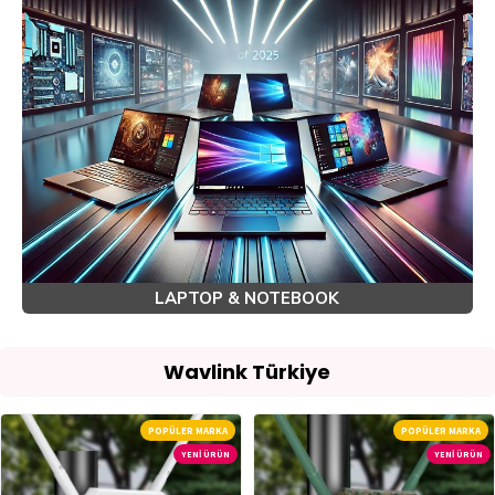
LAPTOP & NOTEBOOK
Wavlink Türkiye
POPÜLER MARKA
POPÜLER MARKA
YENI ÜRÜN
YENI ÜRÜN