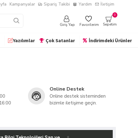
yfa
Kampanyalar
Sipariş Takibi
Yardım
İletişim
0
Sepetim
Giriş Yap
Favorilerim
Yazılımlar
Çok Satanlar
İndirimdeki Ürünler
Online Destek
:00
Online destek sisteminden
 16:00
bizimle iletişime geçin.