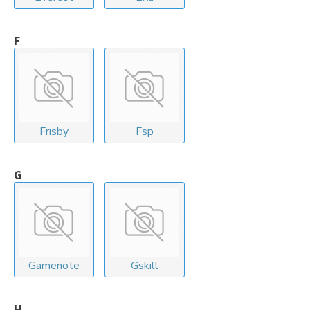
F
Frısby
Fsp
G
Gamenote
Gskıll
H