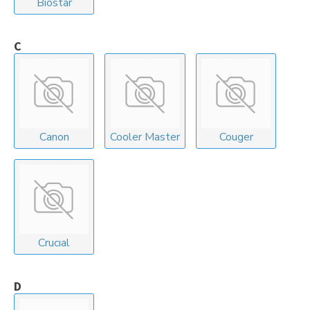
Biostar
C
Canon
Cooler Master
Couger
Crucıal
D