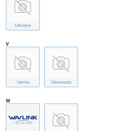
Unıvıew
V
Vento
Viewsonic
W