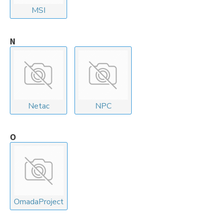
MSI
N
Netac
NPC
O
OmadaProject