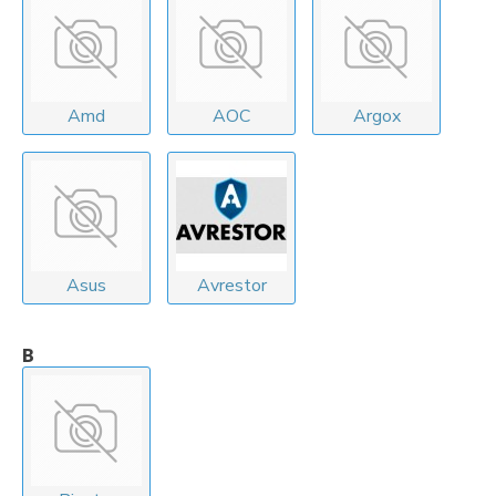
Amd
AOC
Argox
Asus
Avrestor
B