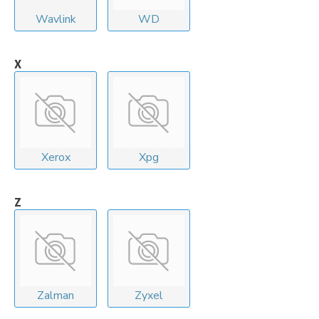
Wavlink
WD
X
Xerox
Xpg
Z
Zalman
Zyxel