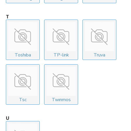
T
Toshıba
TP-link
Truva
Tsc
Twınmos
U