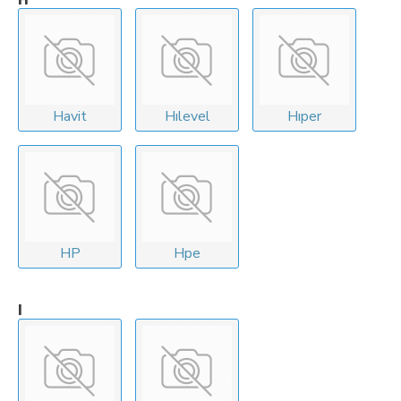
Havit
Hılevel
Hıper
HP
Hpe
I