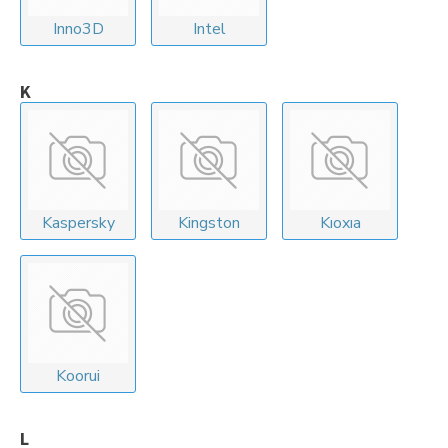
Inno3D
Intel
K
Kaspersky
Kingston
Kıoxıa
Koorui
L