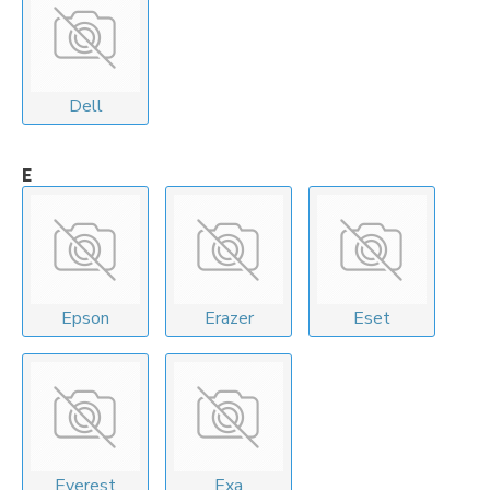
Dell
E
Epson
Erazer
Eset
Everest
Exa