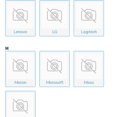
Lenovo
LG
Logıtech
M
Mıcron
Microsoft
Moss