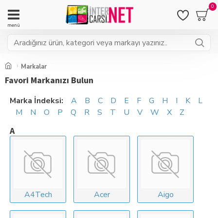
0
Markalar
Favori Markanızı Bulun
Marka İndeksi:
A
B
C
D
E
F
G
H
I
K
L
M
N
O
P
Q
R
S
T
U
V
W
X
Z
A
A4Tech
Acer
Aigo