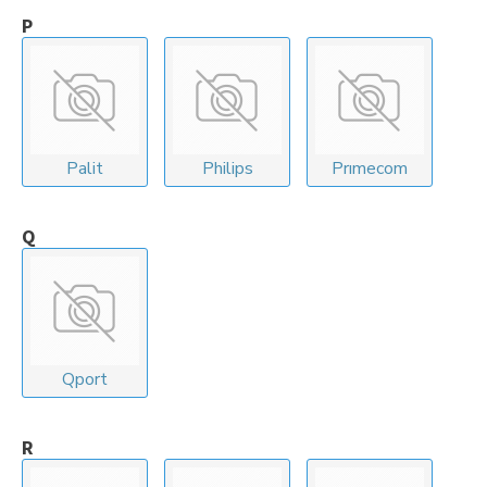
P
Palit
Philips
Prımecom
Q
Qport
R