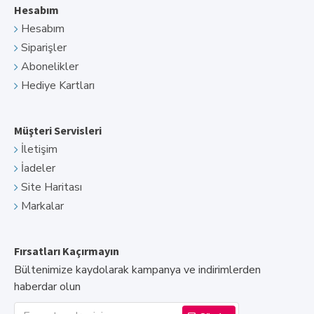
DDR3 RAM
Hesabım
Hesabım
Standart
Siparişler
Abonelikler
Hediye Kartları
Hız
Müşteri Servisleri
İletişim
İadeler
Antenler
Site Haritası
Markalar
Çalışma Sıcaklığı
Fırsatları Kaçırmayın
Depolama Sıcaklığı
Bültenimize kaydolarak kampanya ve indirimlerden
haberdar olun
Sürücü/Driver
:
https://wavlink.com.tr/wl-wn572he4-wing