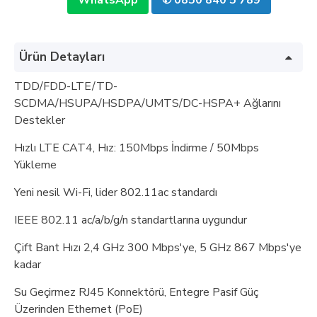
WhatsApp
✆ 0850 840 5 789
Ürün Detayları
TDD/FDD-LTE/TD-
SCDMA/HSUPA/HSDPA/UMTS/DC-HSPA+ Ağlarını
Destekler
Hızlı LTE CAT4, Hız: 150Mbps İndirme / 50Mbps
Yükleme
Yeni nesil Wi-Fi, lider 802.11ac standardı
IEEE 802.11 ac/a/b/g/n standartlarına uygundur
Çift Bant Hızı 2,4 GHz 300 Mbps'ye, 5 GHz 867 Mbps'ye
kadar
Su Geçirmez RJ45 Konnektörü, Entegre Pasif Güç
Üzerinden Ethernet (PoE)