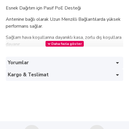
Esnek Dağıtım için Pasif PoE Desteği
Antenine bağlı olarak Uzun Menzilli Bağlantılarda yüksek
performans sağlar.
Sağlam hava koşullarına dayanıklı kasa, zorlu dış koşullara
dayanır.
WAP/WPA2 ile Maksimum Güvenlik
Yorumlar
3 LED'i Destekler Kablosuz Sinyal Gücü
Kargo & Teslimat
Dahili yıldırım tutucu (15kV ESD)
İnternete 4G LTE, PPPoE, Dinamik IP, Statik IP ile
desteklenir
4G LTE / WAN İnternet Bağlantısını Destekler Otomatik
algılama
Everything Mesh Router işlevini destekler,