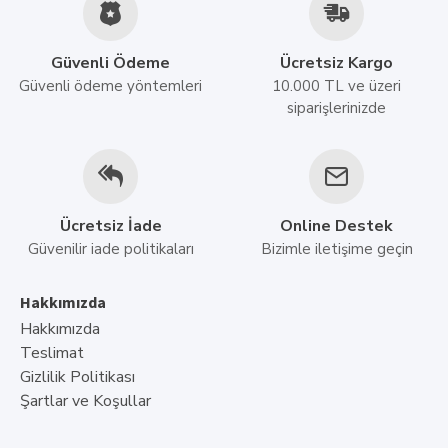
Tek bir ağ yapılandırmasında birbirine bağlanmak üzere
tasarlanmış Tüm Ev Mesh WiFi Sistemi. Bir Düğüm
Güvenli Ödeme
Ücretsiz Kargo
bağlantısını kaybederse, kalan üniteler İnternet
Güvenli ödeme yöntemleri
10.000 TL ve üzeri
bağlantısını otomatik ve sorunsuz bir şekilde yeniden
siparişlerinizde
kuracaktır.
ÖZELLİKLER
Model
Ücretsiz İade
Online Destek
Güvenilir iade politikaları
Bizimle iletişime geçin
Ports
Hakkımızda
Düğme
Hakkımızda
Teslimat
Led
Gizlilik Politikası
Şartlar ve Koşullar
Flaş