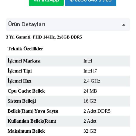
WhatsApp
✆ 0850 840 5 789
Ürün Detayları
3 Yıl Garanti, FHD 144Hz, 2x8GB DDR5
Teknik Özellikler
İşlemci Markası
Intel
İşlemci Tipi
Intel i7
İşlemci Hızı
2.4 GHz
Cpu Cache Bellek
24 MB
Sistem Belleği
16 GB
Bellek(Ram) Yuva Sayısı
2 Adet DDR5
Kullanılan Bellek(Ram)
2 Adet
Maksimum Bellek
32 GB