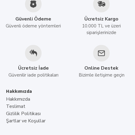
Portlar
1x USB 3.2
Güvenli Ödeme
Ücretsiz Kargo
Portlar
1x USB 2.0
Güvenli ödeme yöntemleri
10.000 TL ve üzeri
Portlar
1 x HDMI
siparişlerinizde
Portlar
1 x RJ-45 Ethernet
Portlar
1 x Kulaklık / Mikrofon k
İşletim Sistemi
FreeDOS
Ücretsiz İade
Online Destek
Garanti Süresi
36 Ay
Güvenilir iade politikaları
Bizimle iletişime geçin
Hakkımızda
Hakkımızda
Teslimat
Gizlilik Politikası
Şartlar ve Koşullar