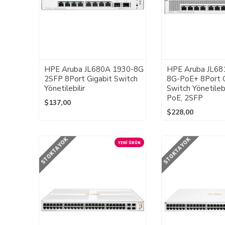
HPE Aruba JL680A 1930-8G
HPE Aruba JL68
2SFP 8Port Gigabit Switch
8G-PoE+ 8Port G
Yönetilebilir
Switch Yönetileb
PoE, 2SFP
$137,00
$228,00
STOKTA YOK
STOKTA YOK
YENI ÜRÜN