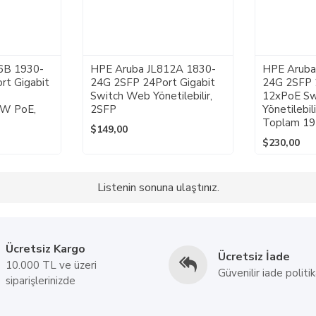
6B 1930-
HPE Aruba JL812A 1830-
HPE Aruba
rt Gigabit
24G 2SFP 24Port Gigabit
24G 2SFP 
b
Switch Web Yönetilebilir,
12xPoE Sw
70W PoE,
2SFP
Yönetilebil
Toplam 1
$149,00
$230,00
Listenin sonuna ulaştınız.
Ücretsiz Kargo
Ücretsiz İade
10.000 TL ve üzeri
Güvenilir iade politik
siparişlerinizde