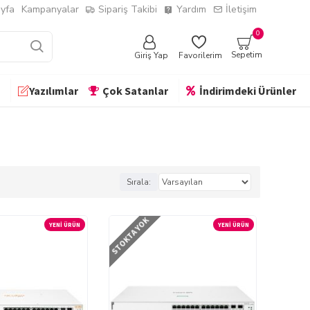
yfa
Kampanyalar
Sipariş Takibi
Yardım
İletişim
0
Sepetim
Giriş Yap
Favorilerim
Yazılımlar
Çok Satanlar
İndirimdeki Ürünler
Sırala:
STOKTA YOK
YENI ÜRÜN
YENI ÜRÜN