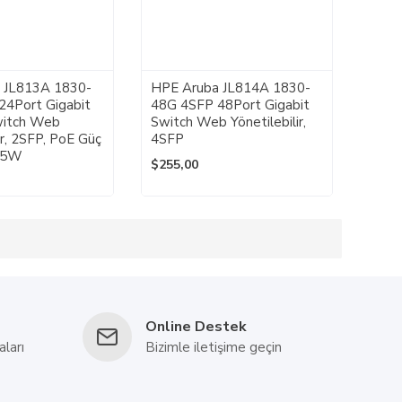
 JL813A 1830-
HPE Aruba JL814A 1830-
24Port Gigabit
48G 4SFP 48Port Gigabit
itch Web
Switch Web Yönetilebilir,
ir, 2SFP, PoE Güç
4SFP
95W
$255,00
Online Destek
aları
Bizimle iletişime geçin