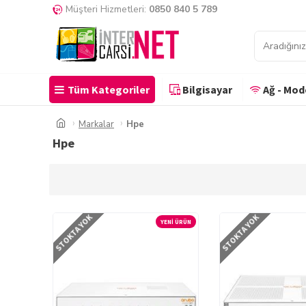
Müşteri Hizmetleri:
0850 840 5 789
Tüm Kategoriler
Bilgisayar
Ağ - Mo
Markalar
Hpe
Hpe
STOKTA YOK
STOKTA YOK
YENI ÜRÜN