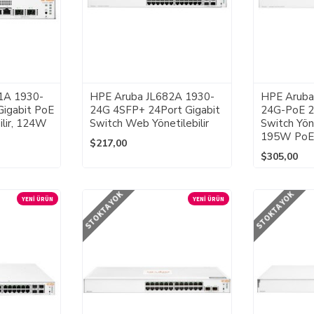
1A 1930-
HPE Aruba JL682A 1930-
HPE Aruba
igabit PoE
24G 4SFP+ 24Port Gigabit
24G-PoE 2
ilir, 124W
Switch Web Yönetilebilir
Switch Yöne
195W PoE
$217,00
$305,00
STOKTA YOK
STOKTA YOK
YENI ÜRÜN
YENI ÜRÜN