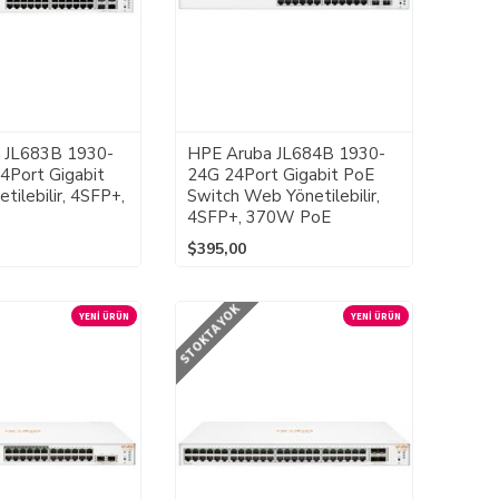
 JL683B 1930-
HPE Aruba JL684B 1930-
4Port Gigabit
24G 24Port Gigabit PoE
tilebilir, 4SFP+,
Switch Web Yönetilebilir,
4SFP+, 370W PoE
$395,00
STOKTA YOK
YENI ÜRÜN
YENI ÜRÜN