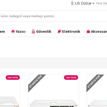
$
US Dollar
Ana Sa
dem
Yazıcı
Güvenlik
Elektronik
Aksesuar
STOKTA YOK
STOKTA YOK
YENI ÜRÜN
YENI ÜRÜN