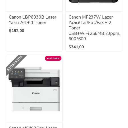
Canon LBP6030B Laser
Canon MF237W Lazer
Yazıcı A4 + 1 Toner
Yazıcı/Tar/Fot/Fax + 2
Toner
$192,00
USB+WiFi,256MB,23ppm,
600*600
$341,00
STOKTA YOK
YENI ÜRÜN