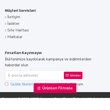
Müşteri Servisleri
İletişim
İadeler
Site Haritası
Markalar
Fırsatları Kaçırmayın
Bültenimize kaydolarak kampanya ve indirimlerden
haberdar olun
Gönder
Gizlilik İlkeleri
'ni okudum ve kabul ediyorum.
Ürünleri Filtrele
Copyright © 2011-2025. İnternet Çarşı Truva Teknoloji Markasıdır.