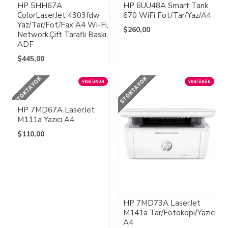
HP 5HH67A
HP 6UU48A Smart Tank
ColorLaserJet 4303fdw
670 WiFi Fot/Tar/Yaz/A4
Yaz/Tar/Fot/Fax A4 Wi-Fi,
$260,00
Network,Çift Taraflı Baskı,
ADF
$445,00
STOKTA YOK
STOKTA YOK
YENI ÜRÜN
YENI ÜRÜN
HP 7MD67A LaserJet
M111a Yazıcı A4
$110,00
HP 7MD73A LaserJet
M141a Tar/Fotokopi/Yazıcı
A4