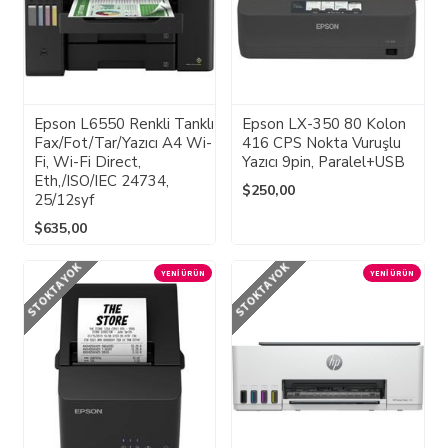
Epson L6550 Renkli Tanklı
Epson LX-350 80 Kolon
Fax/Fot/Tar/Yazıcı A4 Wi-
416 CPS Nokta Vuruşlu
Fi, Wi-Fi Direct,
Yazıcı 9pin, Paralel+USB
Eth,/ISO/IEC 24734,
$250,00
25/12syf
$635,00
STOKTA YOK
STOKTA YOK
YENI ÜRÜN
YENI ÜRÜN