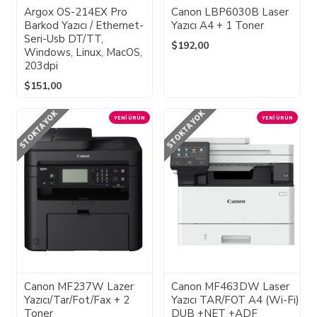
Argox OS-214EX Pro
Canon LBP6030B Laser
Barkod Yazıcı / Ethernet-
Yazıcı A4 + 1 Toner
Seri-Usb DT/TT,
$192,00
Windows, Linux, MacOS,
203dpi
$151,00
STOKTA YOK
STOKTA YOK
YENI ÜRÜN
YENI ÜRÜN
Canon MF237W Lazer
Canon MF463DW Laser
Yazıcı/Tar/Fot/Fax + 2
Yazıcı TAR/FOT A4 (Wi-Fi)
Toner
DUB +NET +ADF