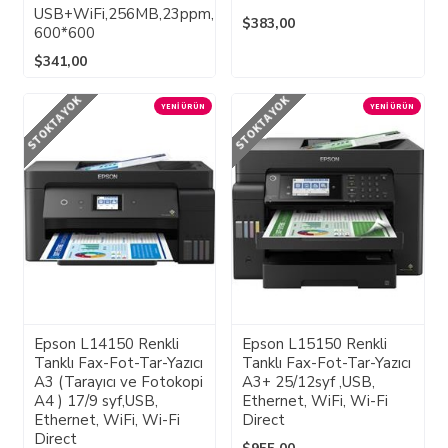
USB+WiFi,256MB,23ppm,
$383,00
600*600
$341,00
STOKTA YOK
STOKTA YOK
YENI ÜRÜN
YENI ÜRÜN
Epson L14150 Renkli
Epson L15150 Renkli
Tanklı Fax-Fot-Tar-Yazıcı
Tanklı Fax-Fot-Tar-Yazıcı
A3 (Tarayıcı ve Fotokopi
A3+ 25/12syf ,USB,
A4 ) 17/9 syf,USB,
Ethernet, WiFi, Wi-Fi
Ethernet, WiFi, Wi-Fi
Direct
Direct