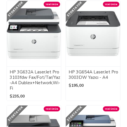
STOKTA YOK
STOKTA YOK
YENI ÜRÜN
YENI ÜRÜN
HP 3G632A LaserJet Pro
HP 3G654A LaserJet Pro
3103fdw Fax/Fot/Tar/Yaz
3003DW Yazıcı - A4
-A4 Dublex+Network,Wi-
$195,00
Fi
$235,00
STOKTA YOK
STOKTA YOK
YENI ÜRÜN
YENI ÜRÜN