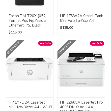
Epson TM-T20X (052)
HP 1F3W2A Smart Tank
Termal Pos Fiş Yazıcısı
520 Fot/Tar/Yaz A4
Ethernet, PS, Black
$125,00
$115,00
STOKTA YOK
STOKTA YOK
YENI ÜRÜN
YENI ÜRÜN
HP 1Y7D2A LaserJet
HP 2Z609A LaserJet Pro
M111cw Yazıcı A4 - Wi-Fi
4003DN Yazıcı - A4