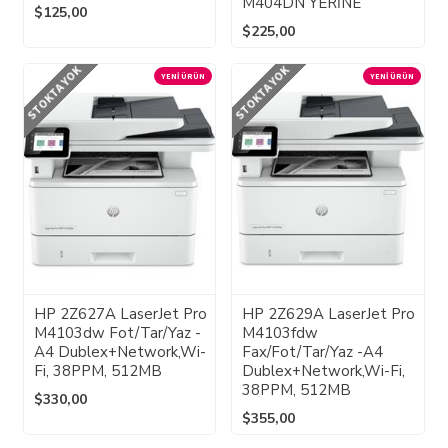
M404DN YERİNE
$125,00
$225,00
STOKTA YOK
STOKTA YOK
YENI ÜRÜN
YENI ÜRÜN
HP 2Z627A LaserJet Pro
HP 2Z629A LaserJet Pro
M4103dw Fot/Tar/Yaz -
M4103fdw
A4 Dublex+Network,Wi-
Fax/Fot/Tar/Yaz -A4
Fi, 38PPM, 512MB
Dublex+Network,Wi-Fi,
38PPM, 512MB
$330,00
$355,00