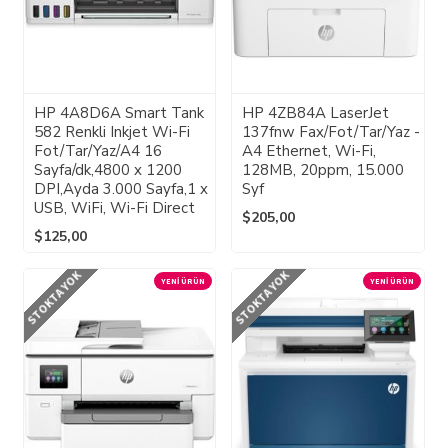
HP 4A8D6A Smart Tank
HP 4ZB84A LaserJet
582 Renkli Inkjet Wi-Fi
137fnw Fax/Fot/Tar/Yaz -
Fot/Tar/Yaz/A4 16
A4 Ethernet, Wi-Fi,
Sayfa/dk,4800 x 1200
128MB, 20ppm, 15.000
DPI,Ayda 3.000 Sayfa,1 x
Syf
USB, WiFi, Wi-Fi Direct
$205,00
$125,00
STOKTA YOK
STOKTA YOK
YENI ÜRÜN
YENI ÜRÜN