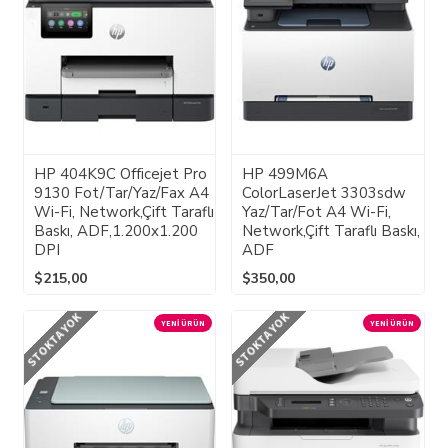
HP 404K9C Officejet Pro
HP 499M6A
9130 Fot/Tar/Yaz/Fax A4
ColorLaserJet 3303sdw
Wi-Fi, Network,Çift Taraflı
Yaz/Tar/Fot A4 Wi-Fi,
Baskı, ADF,1.200x1.200
Network,Çift Taraflı Baskı,
DPI
ADF
$215,00
$350,00
STOKTA YOK
STOKTA YOK
YENI ÜRÜN
YENI ÜRÜN