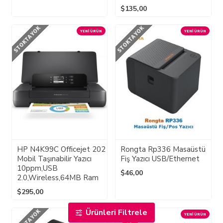
$135,00
STOKTA YOK
STOKTA YOK
YENI ÜRÜN
YENI ÜRÜN
HP N4K99C Officejet 202
Rongta Rp336 Masaüstü
Mobil Taşınabilir Yazıcı
Fiş Yazıcı USB/Ethernet
10ppm,USB
$46,00
2.0,Wireless,64MB Ram
$295,00
Ürünleri Filtrele
STOKTA YOK
STOKTA YOK
YENI ÜRÜN
YENI ÜRÜN