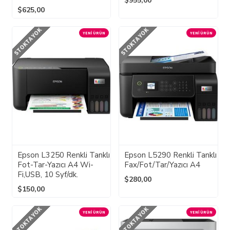
$955,00
$625,00
STOKTA YOK
STOKTA YOK
YENI ÜRÜN
YENI ÜRÜN
Epson L3250 Renkli Tanklı
Epson L5290 Renkli Tanklı
Fot-Tar-Yazıcı A4 Wi-
Fax/Fot/Tar/Yazıcı A4
Fi,USB, 10 Syf/dk.
$280,00
$150,00
STOKTA YOK
STOKTA YOK
YENI ÜRÜN
YENI ÜRÜN