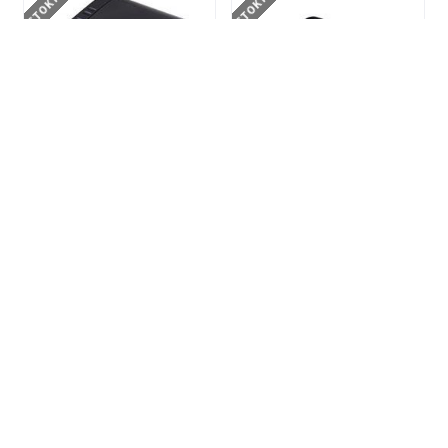
Sunlux RP8020 Masaüstü
TSC DL240 Masaüstü
Pos/Fiş Yazıcı Seri Port,
Barkod Yazıcı Usb Direct
USB ve Ethernet
Thermal, 203 DPI, USB2.0
$45,00
$105,00
STOKTA YOK
YENI ÜRÜN
YENI ÜRÜN
TSC TTP-244CE