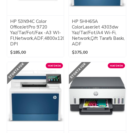
HP 53N94C Color
HP 5HH65A
OfficeJetPro 9720
ColorLaserJet 4303dw
Yaz/Tar/Fot/Fax -A3 WI-
Yaz/Tar/Fot/A4 Wi-Fi,
FI,Network,ADF,4800x1200
Network,Çift Taraflı Baskı,
DPI
ADF
$185,00
$375,00
STOKTA YOK
STOKTA YOK
YENI ÜRÜN
YENI ÜRÜN