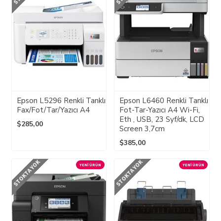
Epson L5296 Renkli Tanklı
Epson L6460 Renkli Tanklı
Fax/Fot/Tar/Yazıcı A4
Fot-Tar-Yazıcı A4 Wi-Fi,
Eth , USB, 23 Syf/dk, LCD
$285,00
Screen 3,7cm
$385,00
STOKTA YOK
STOKTA YOK
YENI ÜRÜN
YENI ÜRÜN