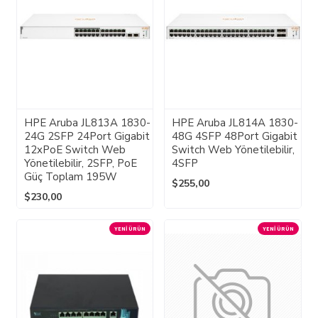
HPE Aruba JL813A 1830-
HPE Aruba JL814A 1830-
24G 2SFP 24Port Gigabit
48G 4SFP 48Port Gigabit
12xPoE Switch Web
Switch Web Yönetilebilir,
Yönetilebilir, 2SFP, PoE
4SFP
Güç Toplam 195W
$255,00
$230,00
YENI ÜRÜN
YENI ÜRÜN