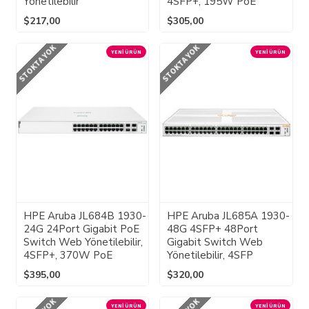
Yönetilebilir
4SFP+, 195W PoE
$217,00
$305,00
STOKTA YOK
STOKTA YOK
YENI ÜRÜN
YENI ÜRÜN
HPE Aruba JL684B 1930-
HPE Aruba JL685A 1930-
24G 24Port Gigabit PoE
48G 4SFP+ 48Port
Switch Web Yönetilebilir,
Gigabit Switch Web
4SFP+, 370W PoE
Yönetilebilir, 4SFP
$395,00
$320,00
YENI ÜRÜN
YENI ÜRÜN