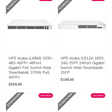
STOKTA YOK
STOKTA YOK
HPE Aruba JL686B 1930-
HPE Aruba JL812A 1830-
48G 4SFP+ 48Port
24G 2SFP 24Port Gigabit
Gigabit PoE Switch Web
Switch Web Yönetilebilir,
Yönetilebilir, 370W PoE,
2SFP
4SFP+
$149,00
$530,00
STOKTA YOK
STOKTA YOK
YENI ÜRÜN
YENI ÜRÜN