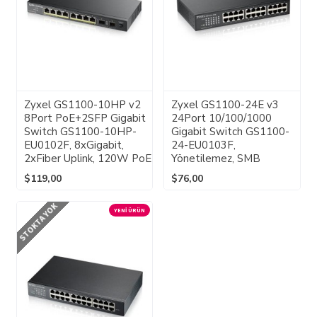
Zyxel GS1100-10HP v2
Zyxel GS1100-24E v3
8Port PoE+2SFP Gigabit
24Port 10/100/1000
Switch GS1100-10HP-
Gigabit Switch GS1100-
EU0102F, 8xGigabit,
24-EU0103F,
2xFiber Uplink, 120W PoE
Yönetilemez, SMB
$119,00
$76,00
STOKTA YOK
YENI ÜRÜN