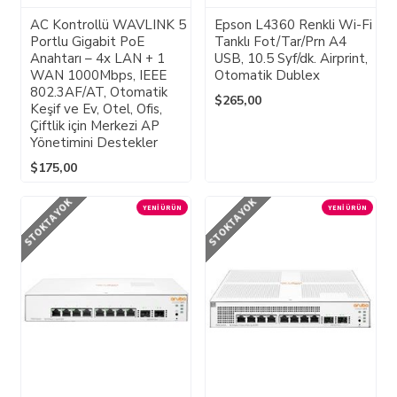
AC Kontrollü WAVLINK 5
Epson L4360 Renkli Wi-Fi
Portlu Gigabit PoE
Tanklı Fot/Tar/Prn A4
Anahtarı – 4x LAN + 1
USB, 10.5 Syf/dk. Airprint,
WAN 1000Mbps, IEEE
Otomatik Dublex
802.3AF/AT, Otomatik
$265,00
Keşif ve Ev, Otel, Ofis,
Çiftlik için Merkezi AP
Yönetimini Destekler
$175,00
STOKTA YOK
STOKTA YOK
YENI ÜRÜN
YENI ÜRÜN