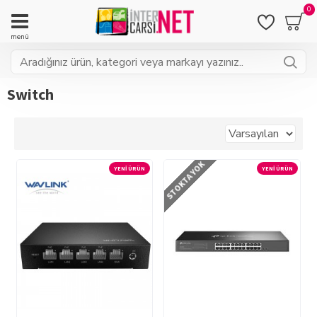
0
Switch
STOKTA YOK
YENI ÜRÜN
YENI ÜRÜN