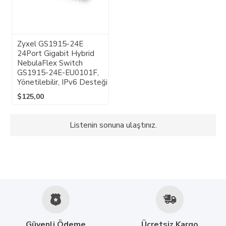
Zyxel GS1915-24E
24Port Gigabit Hybrid
NebulaFlex Switch
GS1915-24E-EU0101F,
Yönetilebilir, IPv6 Desteği
$125,00
Listenin sonuna ulaştınız.
Güvenli Ödeme
Ücretsiz Kargo