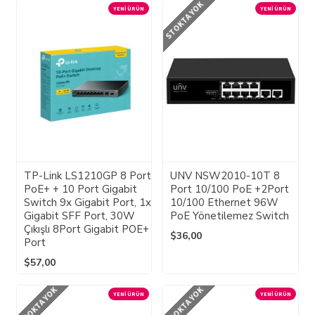
STOKTA YOK
YENI ÜRÜN
YENI ÜRÜN
TP-Link LS1210GP 8 Port
UNV NSW2010-10T 8
PoE+ + 10 Port Gigabit
Port 10/100 PoE +2Port
Switch 9x Gigabit Port, 1x
10/100 Ethernet 96W
Gigabit SFF Port, 30W
PoE Yönetilemez Switch
Çıkışlı 8Port Gigabit POE+
$36,00
Port
$57,00
STOKTA YOK
STOKTA YOK
YENI ÜRÜN
YENI ÜRÜN