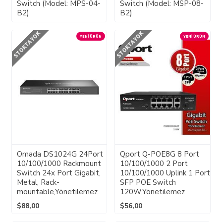
Switch (Model: MPS-04-
Switch (Model: MSP-08-
B2)
B2)
STOKTA YOK
STOKTA YOK
YENI ÜRÜN
YENI ÜRÜN
Omada DS1024G 24Port
Qport Q-POE8G 8 Port
10/100/1000 Rackmount
10/100/1000 2 Port
Switch 24x Port Gigabit,
10/100/1000 Uplink 1 Port
Metal, Rack-
SFP POE Switch
mountable,Yönetilemez
120W,Yönetilemez
$88,00
$56,00