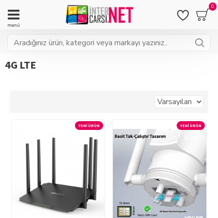
0
4G LTE
YENI ÜRÜN
YENI ÜRÜN