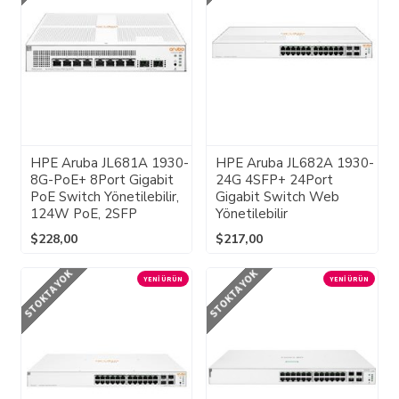
HPE Aruba JL681A 1930-
HPE Aruba JL682A 1930-
8G-PoE+ 8Port Gigabit
24G 4SFP+ 24Port
PoE Switch Yönetilebilir,
Gigabit Switch Web
124W PoE, 2SFP
Yönetilebilir
$228,00
$217,00
STOKTA YOK
STOKTA YOK
YENI ÜRÜN
YENI ÜRÜN