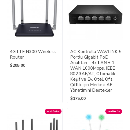
4G LTE N300 Wireless
AC Kontrollü WAVLINK 5
Router
Portlu Gigabit PoE
Anahtarı – 4x LAN + 1
$205,00
WAN 1000Mbps, IEEE
802.3AF/AT, Otomatik
Keşif ve Ev, Otel, Ofis,
Çiftlik için Merkezi AP
Yönetimini Destekler
$175,00
YENI ÜRÜN
YENI ÜRÜN