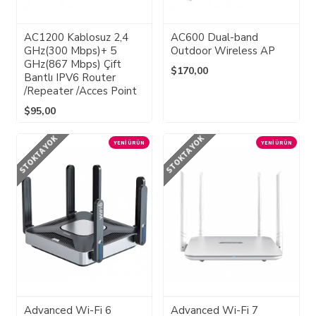
AC1200 Kablosuz 2,4
AC600 Dual-band
GHz(300 Mbps)+ 5
Outdoor Wireless AP
GHz(867 Mbps) Çift
$170,00
Bantlı IPV6 Router
/Repeater /Acces Point
$95,00
STOKTA YOK
STOKTA YOK
YENI ÜRÜN
YENI ÜRÜN
Advanced Wi-Fi 6
Advanced Wi-Fi 7