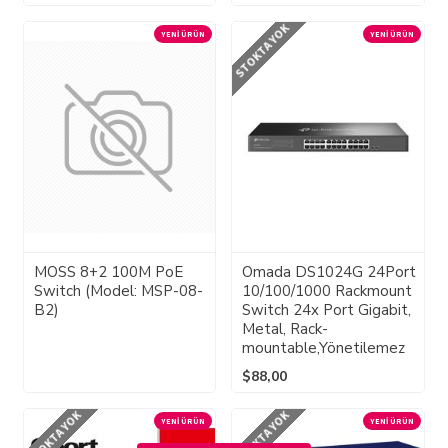
STOKTA YOK
YENI ÜRÜN
YENI ÜRÜN
MOSS 8+2 100M PoE
Omada DS1024G 24Port
Switch (Model: MSP-08-
10/100/1000 Rackmount
B2)
Switch 24x Port Gigabit,
Metal, Rack-
mountable,Yönetilemez
$88,00
STOKTA YOK
STOKTA YOK
YENI ÜRÜN
YENI ÜRÜN