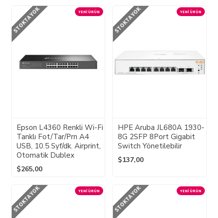
STOKTA YOK
STOKTA YOK
YENI ÜRÜN
YENI ÜRÜN
Epson L4360 Renkli Wi-Fi
HPE Aruba JL680A 1930-
Tanklı Fot/Tar/Prn A4
8G 2SFP 8Port Gigabit
USB, 10.5 Syf/dk. Airprint,
Switch Yönetilebilir
Otomatik Dublex
$137,00
$265,00
STOKTA YOK
STOKTA YOK
YENI ÜRÜN
YENI ÜRÜN