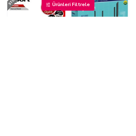
Ürünleri Filtrele
Qport Q-POE8G 8 Port
TP-Link Archer VR300
10/100/1000 2 Port
AC1200 Wi-Fi
10/100/1000 Uplink 1 Port
VDSL/ADSL Modem
SFP POE Switch
Router
120W,Yönetilemez
$48,00
$56,00
YENI ÜRÜN
YENI ÜRÜN