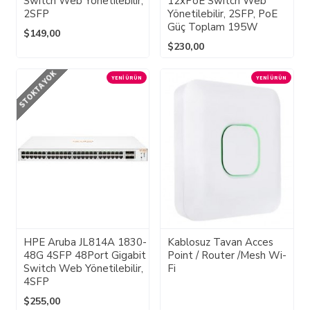
Switch Web Yönetilebilir,
12xPoE Switch Web
2SFP
Yönetilebilir, 2SFP, PoE
Güç Toplam 195W
$149,00
$230,00
STOKTA YOK
YENI ÜRÜN
YENI ÜRÜN
HPE Aruba JL814A 1830-
Kablosuz Tavan Acces
48G 4SFP 48Port Gigabit
Point / Router /Mesh Wi-
Switch Web Yönetilebilir,
Fi
4SFP
$255,00