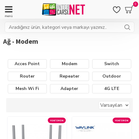
0
Ağ - Modem
Acces Point
Modem
Switch
Router
Repeater
Outdoor
Mesh Wi Fi
Adapter
4G LTE
YENI ÜRÜN
YENI ÜRÜN