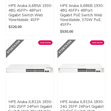
HPE Aruba JL685A 1930-
HPE Aruba JL686B 1930-
48G 4SFP+ 48Port
48G 4SFP+ 48Port
Gigabit Switch Web
Gigabit PoE Switch Web
Yönetilebilir, 4SFP
Yönetilebilir, 370W PoE,
4SFP+
$320,00
$530,00
STOKTA YOK
STOKTA YOK
YENI ÜRÜN
YENI ÜRÜN
HPE Aruba JL812A 1830-
HPE Aruba JL813A 1830-
24G 2SFP 24Port Gigabit
24G 2SFP 24Port Gigabit