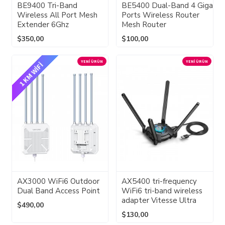
BE9400 Tri-Band
BE5400 Dual-Band 4 Giga
Wireless All Port Mesh
Ports Wireless Router
Extender 6Ghz
Mesh Router
$350,00
$100,00
YENI ÜRÜN
YENI ÜRÜN
1 KM WİFİ
AX3000 WiFi6 Outdoor
AX5400 tri-frequency
Dual Band Access Point
WiFi6 tri-band wireless
adapter Vitesse Ultra
$490,00
$130,00