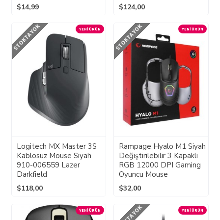
$14,99
$124,00
STOKTA YOK
STOKTA YOK
YENI ÜRÜN
YENI ÜRÜN
Logitech MX Master 3S
Rampage Hyalo M1 Siyah
Kablosuz Mouse Siyah
Değiştirilebilir 3 Kapaklı
910-006559 Lazer
RGB 12000 DPI Gaming
Darkfield
Oyuncu Mouse
$118,00
$32,00
STOKTA YOK
YENI ÜRÜN
YENI ÜRÜN