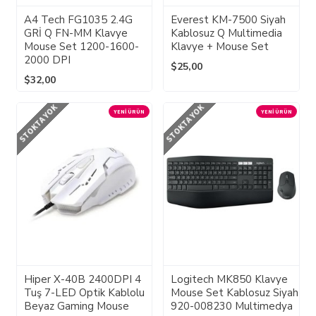
A4 Tech FG1035 2.4G
Everest KM-7500 Siyah
GRİ Q FN-MM Klavye
Kablosuz Q Multimedia
Mouse Set 1200-1600-
Klavye + Mouse Set
2000 DPI
$25,00
$32,00
STOKTA YOK
STOKTA YOK
YENI ÜRÜN
YENI ÜRÜN
Hiper X-40B 2400DPI 4
Logitech MK850 Klavye
Tuş 7-LED Optik Kablolu
Mouse Set Kablosuz Siyah
Beyaz Gaming Mouse
920-008230 Multimedya